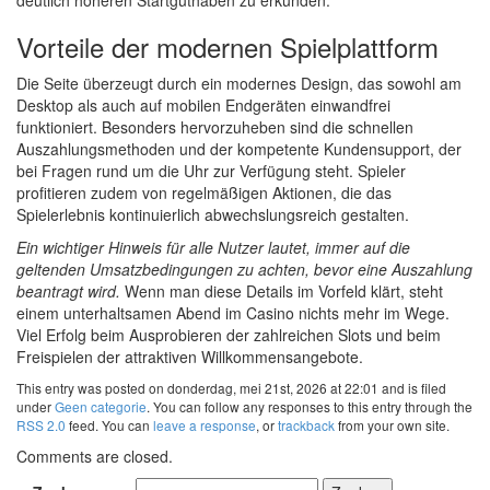
deutlich höheren Startguthaben zu erkunden.
Vorteile der modernen Spielplattform
Die Seite überzeugt durch ein modernes Design, das sowohl am
Desktop als auch auf mobilen Endgeräten einwandfrei
funktioniert. Besonders hervorzuheben sind die schnellen
Auszahlungsmethoden und der kompetente Kundensupport, der
bei Fragen rund um die Uhr zur Verfügung steht. Spieler
profitieren zudem von regelmäßigen Aktionen, die das
Spielerlebnis kontinuierlich abwechslungsreich gestalten.
Ein wichtiger Hinweis für alle Nutzer lautet, immer auf die
geltenden Umsatzbedingungen zu achten, bevor eine Auszahlung
beantragt wird.
Wenn man diese Details im Vorfeld klärt, steht
einem unterhaltsamen Abend im Casino nichts mehr im Wege.
Viel Erfolg beim Ausprobieren der zahlreichen Slots und beim
Freispielen der attraktiven Willkommensangebote.
This entry was posted on donderdag, mei 21st, 2026 at 22:01 and is filed
under
Geen categorie
. You can follow any responses to this entry through the
RSS 2.0
feed. You can
leave a response
, or
trackback
from your own site.
Comments are closed.