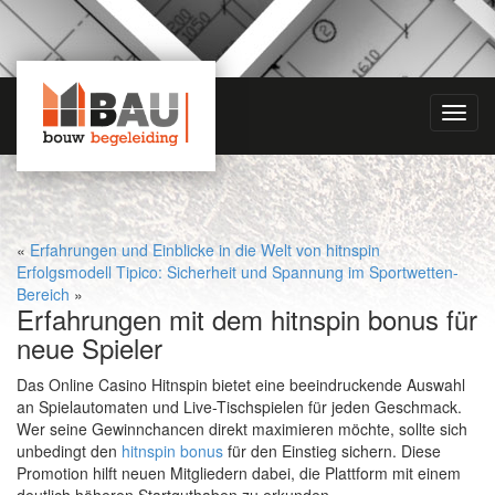
Toggl
navig
«
Erfahrungen und Einblicke in die Welt von hitnspin
Erfolgsmodell Tipico: Sicherheit und Spannung im Sportwetten-
Bereich
»
Erfahrungen mit dem hitnspin bonus für
neue Spieler
Das Online Casino Hitnspin bietet eine beeindruckende Auswahl
an Spielautomaten und Live-Tischspielen für jeden Geschmack.
Wer seine Gewinnchancen direkt maximieren möchte, sollte sich
unbedingt den
hitnspin bonus
für den Einstieg sichern. Diese
Promotion hilft neuen Mitgliedern dabei, die Plattform mit einem