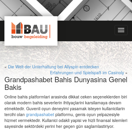
Toggl
navig
«
Die Welt der Unterhaltung bei Allyspin entdecken
Erfahrungen und Spielspaß im Casinoly
»
Grandpashabet Bahis Dunyasina Genel
Bakis
Online bahis platformlari arasinda dikkat ceken seçeneklerden biri
olarak modern bahis severlerin ihtiyaçlarini karsilamaya devam
etmektedir. Guvenli oyun deneyimi yasamak isteyen kullanicilarin
tercihi olan
grandpashabet
platformu, genis oyun yelpazesiyle
hizmet vermektedir. Kullanici odakli yapisi ve hizli finansal islemleri
sayesinde sektördeki yerini her geçen gün saglamlastiriyor.