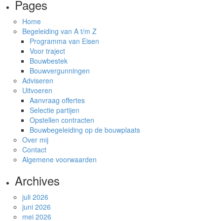
Pages
Home
Begeleiding van A t/m Z
Programma van Eisen
Voor traject
Bouwbestek
Bouwvergunningen
Adviseren
Uitvoeren
Aanvraag offertes
Selectie partijen
Opstellen contracten
Bouwbegeleiding op de bouwplaats
Over mij
Contact
Algemene voorwaarden
Archives
juli 2026
juni 2026
mei 2026