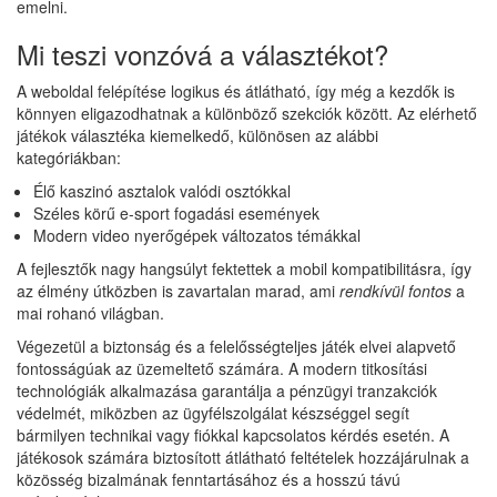
emelni.
Mi teszi vonzóvá a választékot?
A weboldal felépítése logikus és átlátható, így még a kezdők is
könnyen eligazodhatnak a különböző szekciók között. Az elérhető
játékok választéka kiemelkedő, különösen az alábbi
kategóriákban:
Élő kaszinó asztalok valódi osztókkal
Széles körű e-sport fogadási események
Modern video nyerőgépek változatos témákkal
A fejlesztők nagy hangsúlyt fektettek a mobil kompatibilitásra, így
az élmény útközben is zavartalan marad, ami
rendkívül fontos
a
mai rohanó világban.
Végezetül a biztonság és a felelősségteljes játék elvei alapvető
fontosságúak az üzemeltető számára. A modern titkosítási
technológiák alkalmazása garantálja a pénzügyi tranzakciók
védelmét, miközben az ügyfélszolgálat készséggel segít
bármilyen technikai vagy fiókkal kapcsolatos kérdés esetén. A
játékosok számára biztosított átlátható feltételek hozzájárulnak a
közösség bizalmának fenntartásához és a hosszú távú