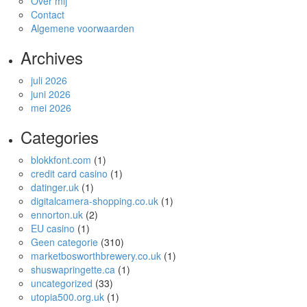
Over mij
Contact
Algemene voorwaarden
Archives
juli 2026
juni 2026
mei 2026
Categories
blokkfont.com
(1)
credit card casino
(1)
datinger.uk
(1)
digitalcamera-shopping.co.uk
(1)
ennorton.uk
(2)
EU casino
(1)
Geen categorie
(310)
marketbosworthbrewery.co.uk
(1)
shuswapringette.ca
(1)
uncategorized
(33)
utopia500.org.uk
(1)