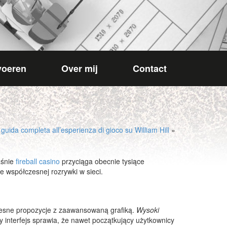
voeren
Over mij
Contact
 guida completa all’esperienza di gioco su William Hill
»
aśnie
fireball casino
przyciąga obecnie tysiące
e współczesnej rozrywki w sieci.
zesne propozycje z zaawansowaną grafiką.
Wysoki
y interfejs sprawia, że nawet początkujący użytkownicy