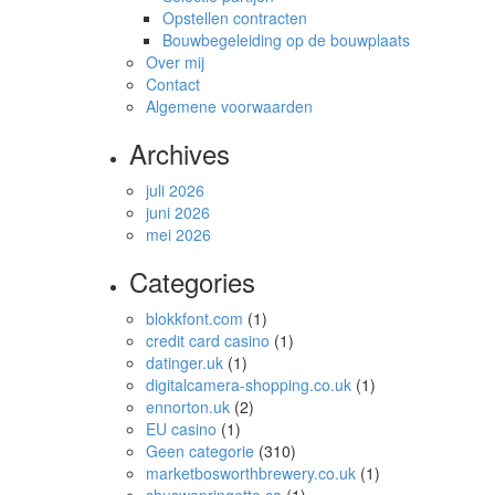
Opstellen contracten
Bouwbegeleiding op de bouwplaats
Over mij
Contact
Algemene voorwaarden
Archives
juli 2026
juni 2026
mei 2026
Categories
blokkfont.com
(1)
credit card casino
(1)
datinger.uk
(1)
digitalcamera-shopping.co.uk
(1)
ennorton.uk
(2)
EU casino
(1)
Geen categorie
(310)
marketbosworthbrewery.co.uk
(1)