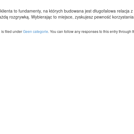
 klienta to fundamenty, na których budowana jest długofalowa relacja 
ażdą rozgrywką. Wybierając to miejsce, zyskujesz pewność korzystania
 is filed under
Geen categorie
. You can follow any responses to this entry through 