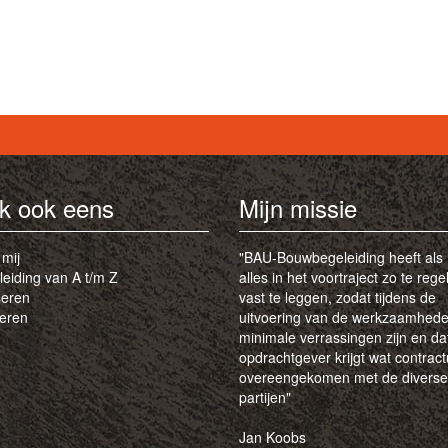
jk ook eens
Mijn missie
mij
"BAU-Bouwbegeleiding heeft als 
eiding van A t/m Z
alles in het voortraject zo te reg
seren
vast te leggen, zodat tijdens de
oeren
uitvoering van de werkzaamhede
minimale verrassingen zijn en da
opdrachtgever krijgt wat contract
overeengekomen met de diverse
partijen"
Jan Koobs