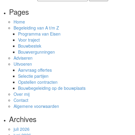
Pages
Home
Begeleiding van A t/m Z
Programma van Eisen
Voor traject
Bouwbestek
Bouwvergunningen
Adviseren
Uitvoeren
Aanvraag offertes
Selectie partijen
Opstellen contracten
Bouwbegeleiding op de bouwplaats
Over mij
Contact
Algemene voorwaarden
Archives
juli 2026