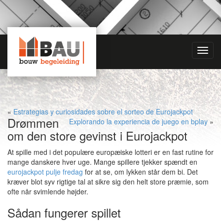
Toggl
navig
«
Estrategias y curiosidades sobre el sorteo de Eurojackpot
Drømmen
Explorando la experiencia de juego en bplay
»
om den store gevinst i Eurojackpot
At spille med i det populære europæiske lotteri er en fast rutine for
mange danskere hver uge. Mange spillere tjekker spændt en
eurojackpot pulje fredag
for at se, om lykken står dem bi. Det
kræver blot syv rigtige tal at sikre sig den helt store præmie, som
ofte når svimlende højder.
Sådan fungerer spillet