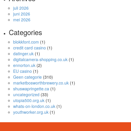
juli 2026
juni 2026
mei 2026
Categories
blokkfont.com
(1)
credit card casino
(1)
datinger.uk
(1)
digitalcamera-shopping.co.uk
(1)
ennorton.uk
(2)
EU casino
(1)
Geen categorie
(310)
marketbosworthbrewery.co.uk
(1)
shuswapringette.ca
(1)
uncategorized
(33)
utopia500.org.uk
(1)
whats-on-london.co.uk
(1)
youthworker.org.uk
(1)