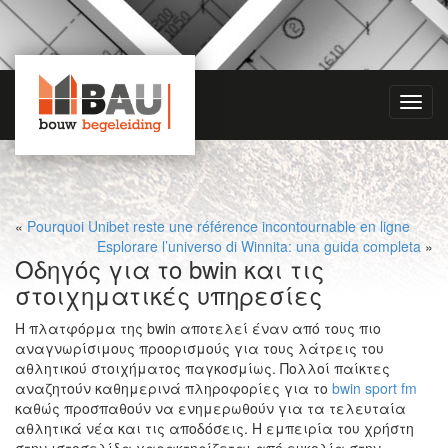
Toggl
navig
«
Pourquoi Unibet reste une référence incontournable en ligne
Esplorare l’universo di Winnita: una guida completa
»
Οδηγός για το bwin και τις
στοιχηματικές υπηρεσίες
Η πλατφόρμα της bwin αποτελεί έναν από τους πιο
αναγνωρίσιμους προορισμούς για τους λάτρεις του
αθλητικού στοιχήματος παγκοσμίως. Πολλοί παίκτες
αναζητούν καθημερινά πληροφορίες για το
bwin sport fm
καθώς προσπαθούν να ενημερωθούν για τα τελευταία
αθλητικά νέα και τις αποδόσεις. Η εμπειρία του χρήστη