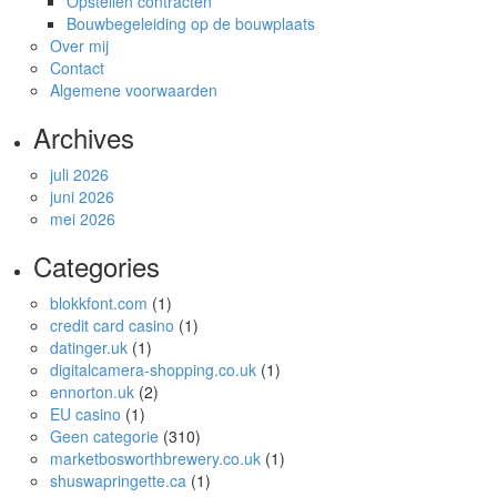
Opstellen contracten
Bouwbegeleiding op de bouwplaats
Over mij
Contact
Algemene voorwaarden
Archives
juli 2026
juni 2026
mei 2026
Categories
blokkfont.com
(1)
credit card casino
(1)
datinger.uk
(1)
digitalcamera-shopping.co.uk
(1)
ennorton.uk
(2)
EU casino
(1)
Geen categorie
(310)
marketbosworthbrewery.co.uk
(1)
shuswapringette.ca
(1)