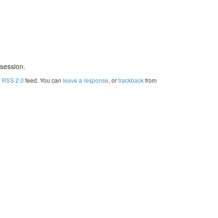
 session.
e
RSS 2.0
feed. You can
leave a response
, or
trackback
from