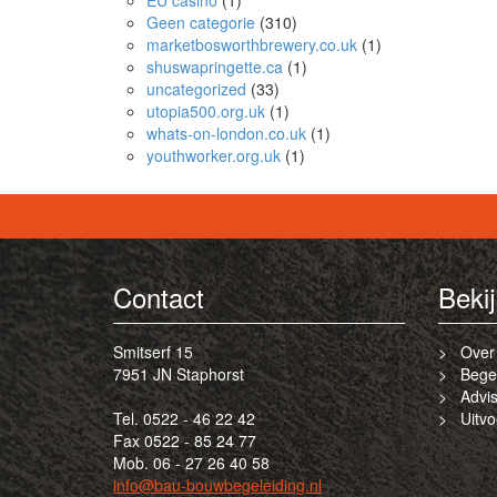
EU casino
(1)
Geen categorie
(310)
marketbosworthbrewery.co.uk
(1)
shuswapringette.ca
(1)
uncategorized
(33)
utopia500.org.uk
(1)
whats-on-london.co.uk
(1)
youthworker.org.uk
(1)
Contact
Beki
Smitserf 15
Over 
7951 JN Staphorst
Begel
Advi
Tel. 0522 - 46 22 42
Uitv
Fax 0522 - 85 24 77
Mob. 06 - 27 26 40 58
info@bau-bouwbegeleiding.nl