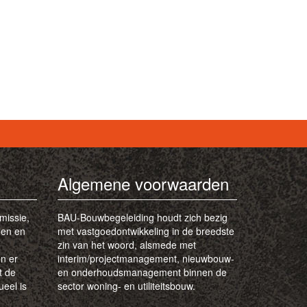
Algemene voorwaarden
missie,
BAU-Bouwbegeleiding houdt zich bezig
elen en
met vastgoedontwikkeling in de breedste
zin van het woord, alsmede met
n er
interim/projectmanagement, nieuwbouw-
t de
en onderhoudsmanagement binnen de
ueel is
sector woning- en utiliteitsbouw.