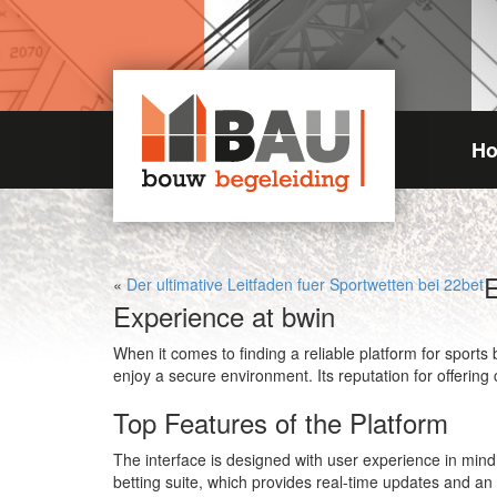
H
E
«
Der ultimative Leitfaden fuer Sportwetten bei 22bet
Experience at bwin
When it comes to finding a reliable platform for sport
enjoy a secure environment. Its reputation for offering 
Top Features of the Platform
The interface is designed with user experience in mind,
betting suite, which provides real-time updates and a