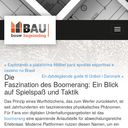
Toggl
navig
«
Explorando a plataforma 888bet para apostas esportivas e
cassino no Brasil
Die
En dybdegående guide til Unibet i Danmark
»
Faszination des Boomerang: Ein Blick
auf Spielspaß und Taktik
Das Prinzip eines Wurfhölzchens, das zum Werfer zurückkehrt, ist
seit Jahrhunderten ein faszinierendes physikalisches Phänomen.
Für Fans von digitalen Unterhaltungsangeboten ist das
boomerang
eine spannende Anlaufstelle für abwechslungsreiche
Erlebnisse. Moderne Plattformen nutzen diesen Namen, um ein