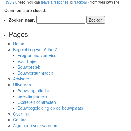
RSS 2.0
feed. You can
leave a response
, or
trackback
from your own site.
Comments are closed.
Zoeken naar:
Pages
Home
Begeleiding van A t/m Z
Programma van Eisen
Voor traject
Bouwbestek
Bouwvergunningen
Adviseren
Uitvoeren
Aanvraag offertes
Selectie partijen
Opstellen contracten
Bouwbegeleiding op de bouwplaats
Over mij
Contact
Algemene voorwaarden