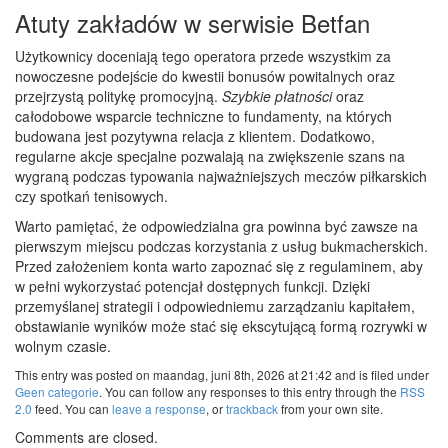
Atuty zakładów w serwisie Betfan
Użytkownicy doceniają tego operatora przede wszystkim za
nowoczesne podejście do kwestii bonusów powitalnych oraz
przejrzystą politykę promocyjną.
Szybkie płatności
oraz
całodobowe wsparcie techniczne to fundamenty, na których
budowana jest pozytywna relacja z klientem. Dodatkowo,
regularne akcje specjalne pozwalają na zwiększenie szans na
wygraną podczas typowania najważniejszych meczów piłkarskich
czy spotkań tenisowych.
Warto pamiętać, że odpowiedzialna gra powinna być zawsze na
pierwszym miejscu podczas korzystania z usług bukmacherskich.
Przed założeniem konta warto zapoznać się z regulaminem, aby
w pełni wykorzystać potencjał dostępnych funkcji. Dzięki
przemyślanej strategii i odpowiedniemu zarządzaniu kapitałem,
obstawianie wyników może stać się ekscytującą formą rozrywki w
wolnym czasie.
This entry was posted on maandag, juni 8th, 2026 at 21:42 and is filed under
Geen categorie
. You can follow any responses to this entry through the
RSS
2.0
feed. You can
leave a response
, or
trackback
from your own site.
Comments are closed.