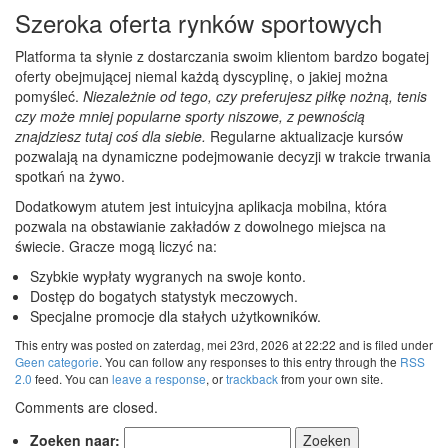
Szeroka oferta rynków sportowych
Platforma ta słynie z dostarczania swoim klientom bardzo bogatej
oferty obejmującej niemal każdą dyscyplinę, o jakiej można
pomyśleć.
Niezależnie od tego, czy preferujesz piłkę nożną, tenis
czy może mniej popularne sporty niszowe, z pewnością
znajdziesz tutaj coś dla siebie.
Regularne aktualizacje kursów
pozwalają na dynamiczne podejmowanie decyzji w trakcie trwania
spotkań na żywo.
Dodatkowym atutem jest intuicyjna aplikacja mobilna, która
pozwala na obstawianie zakładów z dowolnego miejsca na
świecie. Gracze mogą liczyć na:
Szybkie wypłaty wygranych na swoje konto.
Dostęp do bogatych statystyk meczowych.
Specjalne promocje dla stałych użytkowników.
This entry was posted on zaterdag, mei 23rd, 2026 at 22:22 and is filed under
Geen categorie
. You can follow any responses to this entry through the
RSS
2.0
feed. You can
leave a response
, or
trackback
from your own site.
Comments are closed.
Zoeken naar: