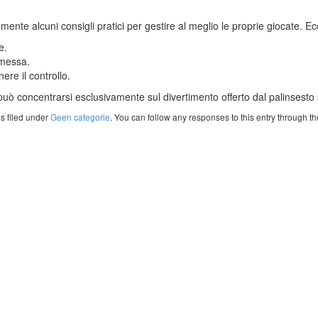
a mente alcuni consigli pratici per gestire al meglio le proprie giocate. 
e.
mmessa.
ere il controllo.
uò concentrarsi esclusivamente sul divertimento offerto dal palinsesto 
s filed under
Geen categorie
. You can follow any responses to this entry through t