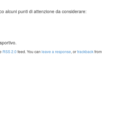
Ecco alcuni punti di attenzione da considerare:
sportivo.
he
RSS 2.0
feed. You can
leave a response
, or
trackback
from