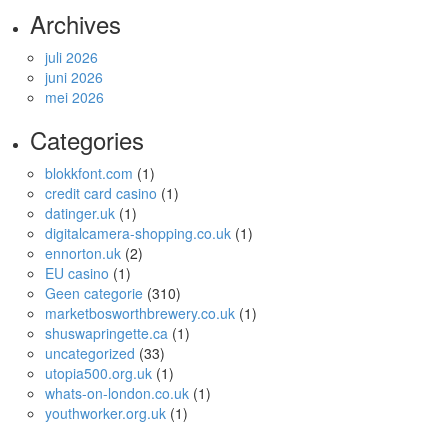
Archives
juli 2026
juni 2026
mei 2026
Categories
blokkfont.com
(1)
credit card casino
(1)
datinger.uk
(1)
digitalcamera-shopping.co.uk
(1)
ennorton.uk
(2)
EU casino
(1)
Geen categorie
(310)
marketbosworthbrewery.co.uk
(1)
shuswapringette.ca
(1)
uncategorized
(33)
utopia500.org.uk
(1)
whats-on-london.co.uk
(1)
youthworker.org.uk
(1)