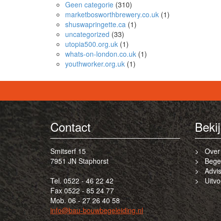
Geen categorie
(310)
marketbosworthbrewery.co.uk
(1)
shuswapringette.ca
(1)
uncategorized
(33)
utopia500.org.uk
(1)
whats-on-london.co.uk
(1)
youthworker.org.uk
(1)
Contact
Beki
Smitserf 15
Over 
7951 JN Staphorst
Begel
Advi
Tel. 0522 - 46 22 42
Uitv
Fax 0522 - 85 24 77
Mob. 06 - 27 26 40 58
info@bau-bouwbegeleiding.nl