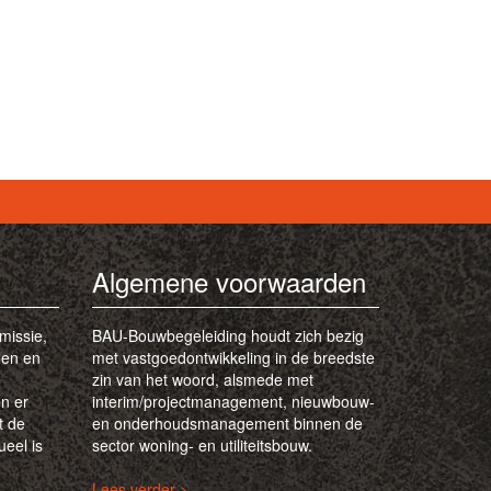
Algemene voorwaarden
missie,
BAU-Bouwbegeleiding houdt zich bezig
elen en
met vastgoedontwikkeling in de breedste
zin van het woord, alsmede met
n er
interim/projectmanagement, nieuwbouw-
t de
en onderhoudsmanagement binnen de
ueel is
sector woning- en utiliteitsbouw.
Lees verder >