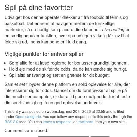
Spil på dine favoritter
Udvalget hos denne operatør dækker alt fra fodbold til tennis og
basketball. Det er nemt at navigere mellem de forskellige
markeder, så du hurtigt kan placere dine kuponer.
Live betting
er
en særlig populær funktion, hvor spændingen virkelig får lov til at
folde sig ud, mens kampene er i fuld gang.
Vigtige punkter for enhver spiller
Sørg altid for at læse reglerne for bonusser grundigt igennem.
Hold øje med de skiftende odds, da de kan ændre sig hurtigt.
Spil altid ansvarligt og sæt en grænse for dit budget.
Samlet set tilbyder denne platform en solid oplevelse for alle, der
interesserer sig for odds. Uanset om du foretrækker at spille på
din mobil eller computer, er der altid gode muligheder for at teste
din sportsindsigt og få en god oplevelse undervejs.
This entry was posted on woensdag, mei 20th, 2026 at 22:55 and is filed
under
Geen categorie
. You can follow any responses to this entry through the
RSS 2.0
feed. You can
leave a response
, or
trackback
from your own site.
Comments are closed.