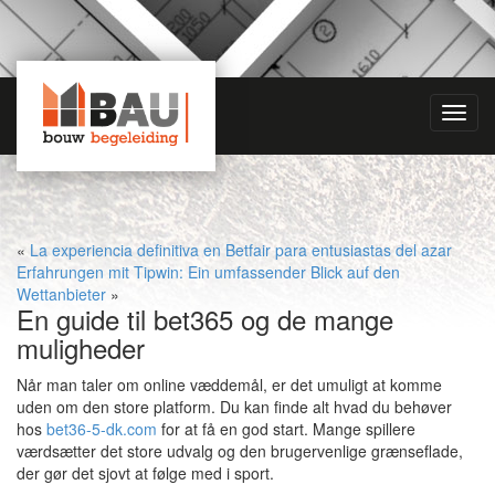
Toggl
navig
«
La experiencia definitiva en Betfair para entusiastas del azar
Erfahrungen mit Tipwin: Ein umfassender Blick auf den
Wettanbieter
»
En guide til bet365 og de mange
muligheder
Når man taler om online væddemål, er det umuligt at komme
uden om den store platform. Du kan finde alt hvad du behøver
hos
bet36-5-dk.com
for at få en god start. Mange spillere
værdsætter det store udvalg og den brugervenlige grænseflade,
der gør det sjovt at følge med i sport.