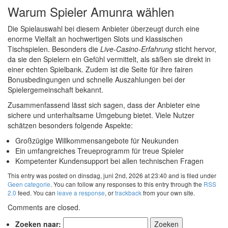
Warum Spieler Amunra wählen
Die Spielauswahl bei diesem Anbieter überzeugt durch eine
enorme Vielfalt an hochwertigen Slots und klassischen
Tischspielen. Besonders die
Live-Casino-Erfahrung
sticht hervor,
da sie den Spielern ein Gefühl vermittelt, als säßen sie direkt in
einer echten Spielbank. Zudem ist die Seite für ihre fairen
Bonusbedingungen und schnelle Auszahlungen bei der
Spielergemeinschaft bekannt.
Zusammenfassend lässt sich sagen, dass der Anbieter eine
sichere und unterhaltsame Umgebung bietet. Viele Nutzer
schätzen besonders folgende Aspekte:
Großzügige Willkommensangebote für Neukunden
Ein umfangreiches Treueprogramm für treue Spieler
Kompetenter Kundensupport bei allen technischen Fragen
This entry was posted on dinsdag, juni 2nd, 2026 at 23:40 and is filed under
Geen categorie
. You can follow any responses to this entry through the
RSS
2.0
feed. You can
leave a response
, or
trackback
from your own site.
Comments are closed.
Zoeken naar: