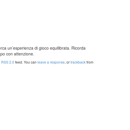
erca un’esperienza di gioco equilibrata. Ricorda
mpo con attenzione.
e
RSS 2.0
feed. You can
leave a response
, or
trackback
from