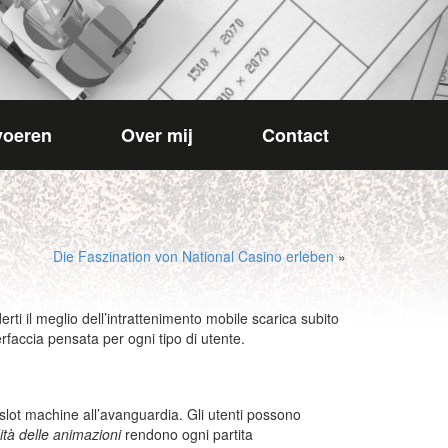
voeren
Over mij
Contact
Die Faszination von National Casino erleben
»
ti il meglio dell’intrattenimento mobile scarica subito
rfaccia pensata per ogni tipo di utente.
 slot machine all’avanguardia. Gli utenti possono
dità delle animazioni
rendono ogni partita