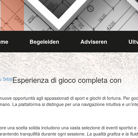
ome
Begeleiden
Adviseren
Uit
Esperienza di gioco completa con
 Srbiji
ve opportunità agli appassionati di sport e giochi di fortuna. Per goder
ano. La piattaforma si distingue per una navigazione intuitiva e un’inte
ore una scelta solida includono una vasta selezione di eventi sportivi e
arantendo tranquillità durante ogni sessione.
La qualità grafica e la flui