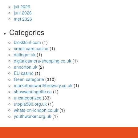
juli 2026
juni 2026
mei 2026
Categories
blokkfont.com
(1)
credit card casino
(1)
datinger.uk
(1)
digitalcamera-shopping.co.uk
(1)
ennorton.uk
(2)
EU casino
(1)
Geen categorie
(310)
marketbosworthbrewery.co.uk
(1)
shuswapringette.ca
(1)
uncategorized
(33)
utopia500.org.uk
(1)
whats-on-london.co.uk
(1)
youthworker.org.uk
(1)