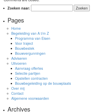
Zoeken naar:
Pages
Home
Begeleiding van A t/m Z
Programma van Eisen
Voor traject
Bouwbestek
Bouwvergunningen
Adviseren
Uitvoeren
Aanvraag offertes
Selectie partijen
Opstellen contracten
Bouwbegeleiding op de bouwplaats
Over mij
Contact
Algemene voorwaarden
Archives