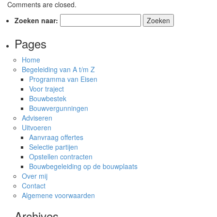
Comments are closed.
Zoeken naar:
Pages
Home
Begeleiding van A t/m Z
Programma van Eisen
Voor traject
Bouwbestek
Bouwvergunningen
Adviseren
Uitvoeren
Aanvraag offertes
Selectie partijen
Opstellen contracten
Bouwbegeleiding op de bouwplaats
Over mij
Contact
Algemene voorwaarden
Archives