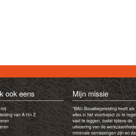
jk ook eens
Mijn missie
mij
"BAU-Bouwbegeleiding heeft als 
eiding van A t/m Z
alles in het voortraject zo te reg
seren
vast te leggen, zodat tijdens de
oeren
uitvoering van de werkzaamhede
minimale verrassingen zijn en da