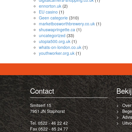
digitalcamera-shopping.co.uk
(1)
ennorton.uk
(2)
EU casino
(1)
Geen categorie
(310)
marketbosworthbrewery.co.uk
(1)
shuswapringette.ca
(1)
uncategorized
(33)
utopia500.org.uk
(1)
whats-on-london.co.uk
(1)
youthworker.org.uk
(1)
Contact
Beki
Smitserf 15
Over 
7951 JN Staphorst
Begel
Advi
Tel. 0522 - 46 22 42
Uitv
Fax 0522 - 85 24 77