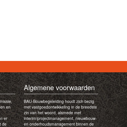
Algemene voorwaarden
missie,
BAU-Bouwbegeleiding houdt zich bezig
elen en
met vastgoedontwikkeling in de breedste
zin van het woord, alsmede met
n er
interim/projectmanagement, nieuwbouw-
t de
en onderhoudsmanagement binnen de