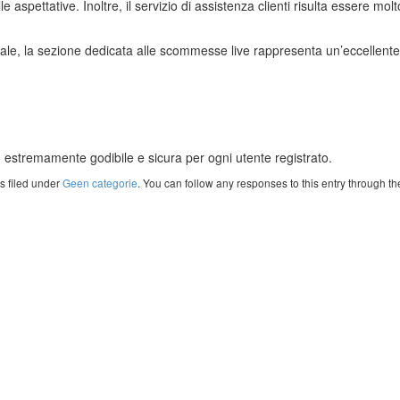
 aspettative. Inoltre, il servizio di assistenza clienti risulta essere mo
reale, la sezione dedicata alle scommesse live rappresenta un’eccellente 
estremamente godibile e sicura per ogni utente registrato.
s filed under
Geen categorie
. You can follow any responses to this entry through t