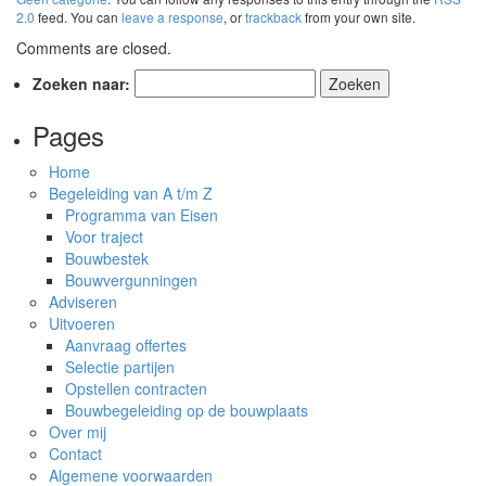
2.0
feed. You can
leave a response
, or
trackback
from your own site.
Comments are closed.
Zoeken naar:
Pages
Home
Begeleiding van A t/m Z
Programma van Eisen
Voor traject
Bouwbestek
Bouwvergunningen
Adviseren
Uitvoeren
Aanvraag offertes
Selectie partijen
Opstellen contracten
Bouwbegeleiding op de bouwplaats
Over mij
Contact
Algemene voorwaarden