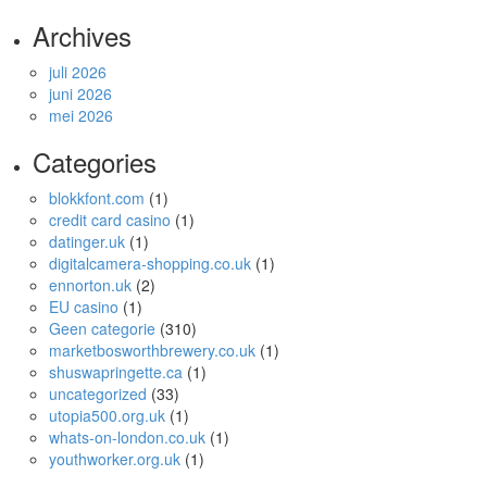
Archives
juli 2026
juni 2026
mei 2026
Categories
blokkfont.com
(1)
credit card casino
(1)
datinger.uk
(1)
digitalcamera-shopping.co.uk
(1)
ennorton.uk
(2)
EU casino
(1)
Geen categorie
(310)
marketbosworthbrewery.co.uk
(1)
shuswapringette.ca
(1)
uncategorized
(33)
utopia500.org.uk
(1)
whats-on-london.co.uk
(1)
youthworker.org.uk
(1)