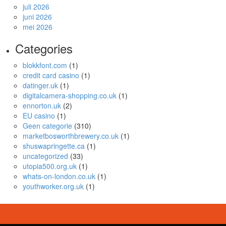
juli 2026
juni 2026
mei 2026
Categories
blokkfont.com
(1)
credit card casino
(1)
datinger.uk
(1)
digitalcamera-shopping.co.uk
(1)
ennorton.uk
(2)
EU casino
(1)
Geen categorie
(310)
marketbosworthbrewery.co.uk
(1)
shuswapringette.ca
(1)
uncategorized
(33)
utopia500.org.uk
(1)
whats-on-london.co.uk
(1)
youthworker.org.uk
(1)