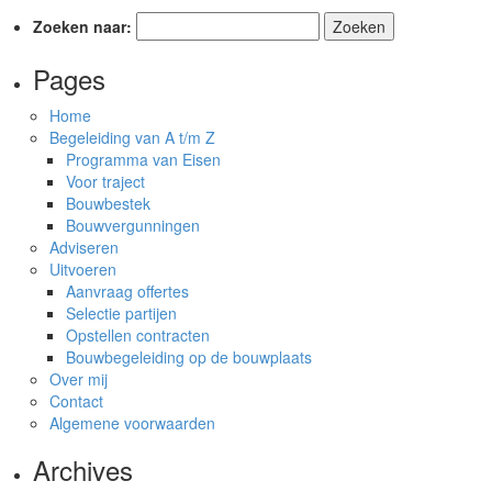
Zoeken naar:
Pages
Home
Begeleiding van A t/m Z
Programma van Eisen
Voor traject
Bouwbestek
Bouwvergunningen
Adviseren
Uitvoeren
Aanvraag offertes
Selectie partijen
Opstellen contracten
Bouwbegeleiding op de bouwplaats
Over mij
Contact
Algemene voorwaarden
Archives